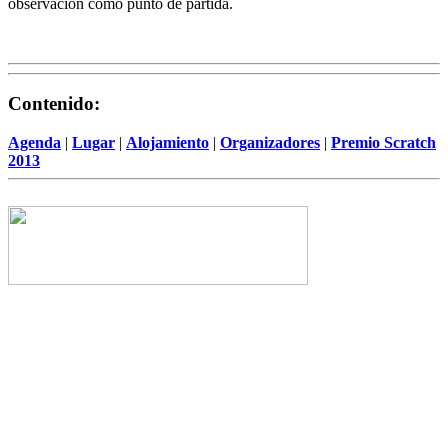
observación como punto de partida.
Contenido:
Agenda
|
Lugar
|
Alojamiento
|
Organizadores
|
Premio Scratch
2013