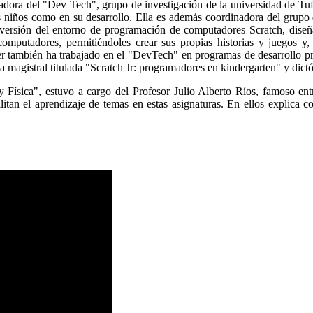
adora del "Dev Tech", grupo de investigación de la universidad de Tu
s niños como en su desarrollo. Ella es además coordinadora del grupo 
 versión del entorno de programación de computadores Scratch, dise
computadores, permitiéndoles crear sus propias historias y juegos y
r también ha trabajado en el "DevTech" en programas de desarrollo pro
ia magistral titulada "Scratch Jr: programadores en kindergarten" y dict
 Física", estuvo a cargo del Profesor Julio Alberto Ríos, famoso entr
litan el aprendizaje de temas en estas asignaturas. En ellos explica 