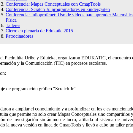
Conferencia: Mapas Conceptuales con CmapTools
Conferencia: Scratch Jr: programadores en kindergarten
Conferencia: Julioprofenet: Uso de videos para aprender Matemátic
Física
Talleres
Cierre en plenaria de Edukatic 2015
Patrocinadores
el Piedrahita Uribe y Eduteka, organizaron EDUKATIC, el encuentro de
formación y la Comunicación (TIC) en procesos escolares.
on:
e de programación gráfico "Scratch Jr".
daron a ampliar el conocimiento y a profundizar en los ejes menciona
atuita que permite no solo crear Mapas Conceptuales sino compartirlos y
ón de investigación sin ánimo de lucro, afiliada al sistema de unive
do la nueva versión en línea de CmapTools y llevó a cabo un taller prác