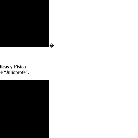
�
icas y Física
e “Julioprofe”.